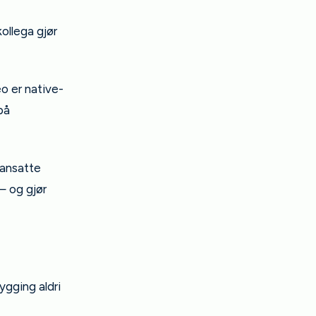
kollega gjør
eo er native-
på
 ansatte
— og gjør
ygging aldri