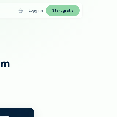
Logg inn
Start gratis
IKLER
age en karriereside —
guide
em
der i rekruttering 2026
kler