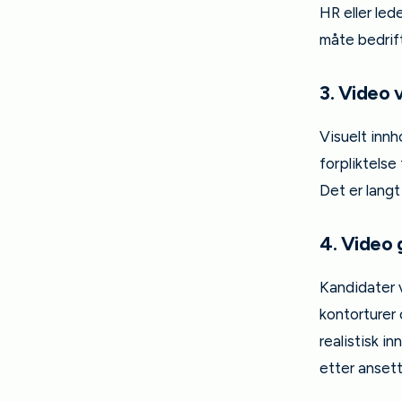
HR eller led
måte bedrift
3. Video 
Visuelt inn
forpliktelse
Det er langt
4. Video g
Kandidater vi
kontorturer 
realistisk i
etter ansett