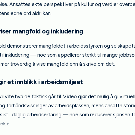
else. Ansattes ekte perspektiver på kultur og verdier overb
ens egne ord aldri kan.
viser mangfold og inkludering
hold demonstrerer mangfoldet i arbeidsstyrken og selskapet
 til inkludering — noe som appellerer sterkt til mange jobbsø
 mer troverdig å vise mangfold enn å skrive om det.
ir et innblikk i arbeidsmiljøet
l vite hva de faktisk går til. Video gjør det mulig å gi virtuel
og forhåndsvisninger av arbeidsplassen, mens ansatthistorie
nnsikt i daglig arbeidserfaring — noe som reduserer sjansen f
else.