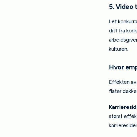
5. Video 
I et konkurr
ditt fra kon
arbeidsgiver
kulturen.
Hvor emp
Effekten av 
flater dekke
Karrieresi
størst effek
karrieresid