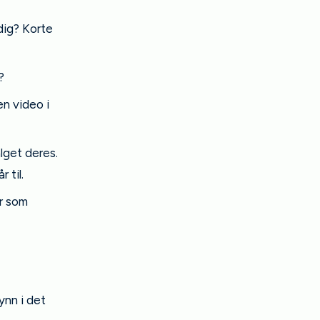
ig? Korte
?
n video i
lget deres.
 til.
er som
ynn i det