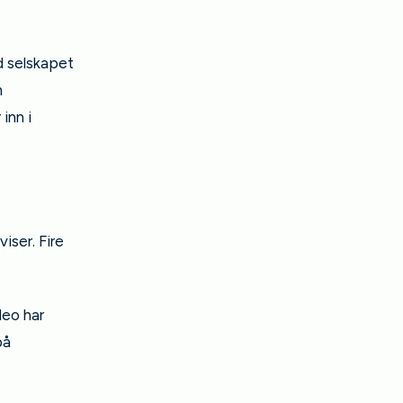
d selskapet
m
inn i
iser. Fire
deo har
på