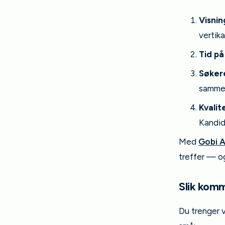
Visnin
vertika
Tid på
Søkere
samme 
Kvalit
Kandida
Med
Gobi A
treffer — og
Slik komm
Du trenger v