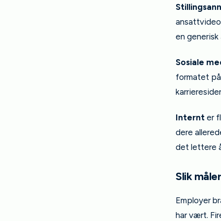
Stillingsa
ansattvideo 
en generisk
Sosiale me
formatet på
karriereside
Internt
er f
dere allered
det lettere 
Slik måle
Employer br
har vært. Fir