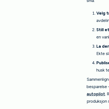
små:
Velg t
avdelin
Still 
en van
La dem
Ekte sl
Publis
husk t
Sammenligne
besparelse —
autopilot
. 
produksjon s