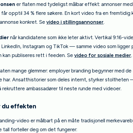
nnonsen
er flaten med tydeligst målbar effekt: annonser med
får opptil 34 % flere søkere. En kort video fra en fremtidig 
 annonse konkret. Se
video i stillingsannonser
.
dier
når kandidatene som ikke leter aktivt. Vertikal 9:16-vid
 LinkedIn, Instagram og TikTok — samme video som ligger 
n kan publiseres rett i feeden. Se
video for sosiale medier
.
laten mange glemmer: employer branding begynner med de
e har. Ansatthistorier som deles internt, styrker stoltheten 
å rekruttere ambassadører til neste runde med videoer.
r du effekten
anding-video er målbart på en måte tradisjonell merkevareb
e tall forteller deg om det fungerer: