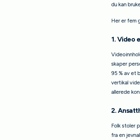
du kan bruke
Her er fem g
1. Video 
Videoinnhold
skaper perso
95 % av et b
vertikal vid
allerede kon
2. Ansatt
Folk stoler 
fra en jevna