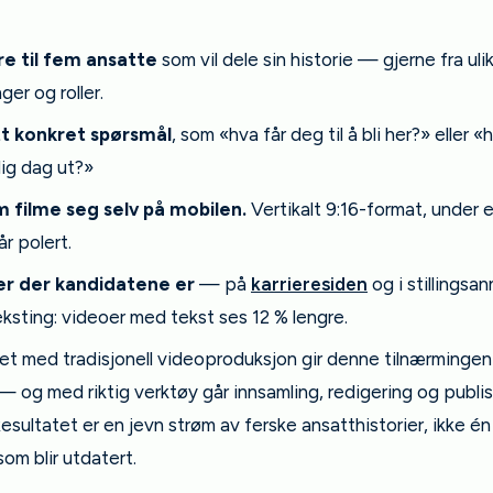
re til fem ansatte
som vil dele sin historie — gjerne fra uli
ger og roller.
ett konkret spørsmål
, som «hva får deg til å bli her?» eller 
lig dag ut?»
 filme seg selv på mobilen.
Vertikalt 9:16-format, under e
år polert.
er der kandidatene er
— på
karrieresiden
og i stillingsa
eksting: videoer med tekst ses 12 % lengre.
t med tradisjonell videoproduksjon gir denne tilnærminge
 og med riktig verktøy går innsamling, redigering og publi
Resultatet er en jevn strøm av ferske ansatthistorier, ikke én
om blir utdatert.