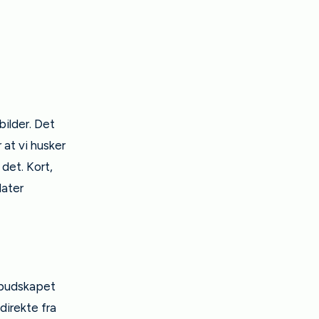
bilder. Det
 at vi husker
 det. Kort,
dater
r budskapet
direkte fra