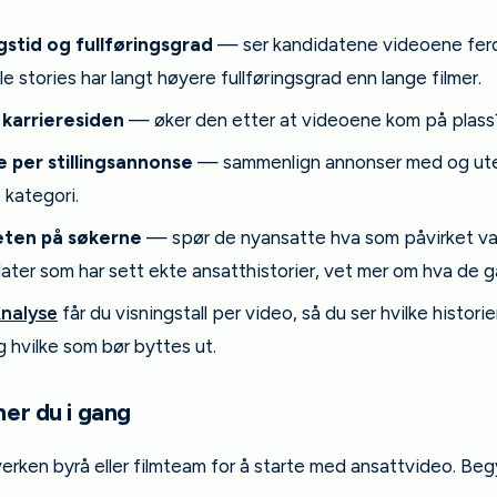
gstid og fullføringsgrad
— ser kandidatene videoene ferd
le stories har langt høyere fullføringsgrad enn lange filmer.
 karrieresiden
— øker den etter at videoene kom på plass
 per stillingsannonse
— sammenlign annonser med og ute
kategori.
eten på søkerne
— spør de nyansatte hva som påvirket va
ter som har sett ekte ansatthistorier, vet mer om hva de går
nalyse
får du visningstall per video, så du ser hvilke histori
 hvilke som bør byttes ut.
er du i gang
erken byrå eller filmteam for å starte med ansattvideo. Beg