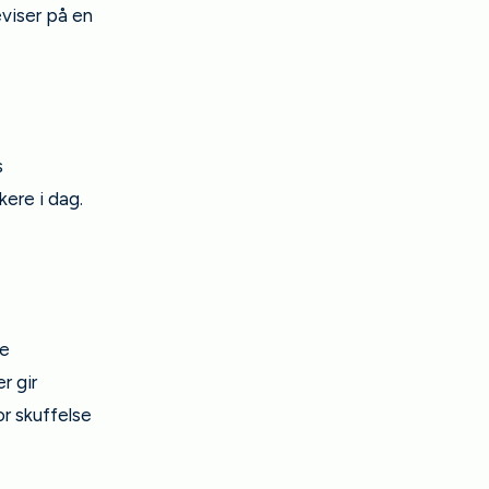
eviser på en
s
kere i dag.
le
r gir
or skuffelse