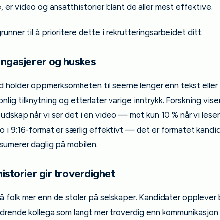
, er video og ansatthistorier blant de aller mest effektive.
runner til å prioritere dette i rekrutteringsarbeidet ditt.
engasjerer og huskes
 holder oppmerksomheten til seerne lenger enn tekst eller 
nlig tilknytning og etterlater varige inntrykk. Forskning viser
udskap når vi ser det i en video — mot kun 10 % når vi leser
eo i 9:16-format er særlig effektivt — det er formatet kandi
sumerer daglig på mobilen.
historier gir troverdighet
på folk mer enn de stoler på selskaper. Kandidater oppleve
ldrende kollega som langt mer troverdig enn kommunikasjon 