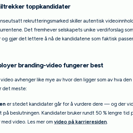
tiltrekker toppkandidater
anseutsatt rekrutteringsmarked skiller autentisk videoinnhol
kurrentene. Det fremhever selskapets unike verdiforslag so
 og gjør det lettere å nå de kandidatene som faktisk passer 
loyer branding-video fungerer best
video avhenger like mye av hvor den ligger som av hva den v
r det meste:
den
er stedet kandidater går for å vurdere dere — og der vi
t på beslutningen. Kandidater bruker rundt 50 % lengre tid 
er med video. Les mer om
video på karrieresiden
.