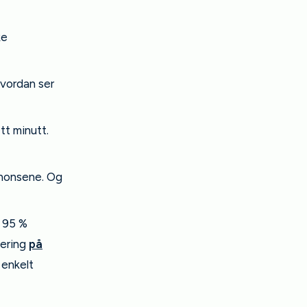
ke
«hvordan ser
tt minutt.
nnonsene. Og
n 95 %
sering
på
 enkelt