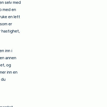
len selv med
eo med en
ruke en lett
 som er
r hastighet,
n inn i
l en annen
-et, og
mer inn en
r du