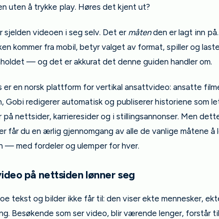
en uten å trykke play. Høres det kjent ut?
 sjelden videoen i seg selv. Det er
måten
den er lagt inn på
ken kommer fra mobil, betyr valget av format, spiller og laste
holdet — og det er akkurat det denne guiden handler om.
 er en norsk plattform for vertikal ansattvideo: ansatte film
, Gobi redigerer automatisk og publiserer historiene som le
 på nettsider, karrieresider og i stillingsannonser. Men dette
er får du en ærlig gjennomgang av alle de vanlige måtene å
n — med fordeler og ulemper for hver.
ideo på nettsiden lønner seg
oe tekst og bilder ikke får til: den viser ekte mennesker, ekt
g. Besøkende som ser video, blir værende lenger, forstår t