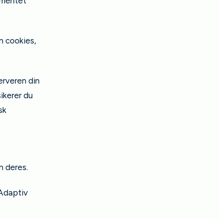
ementet
en cookies,
erveren din
sikerer du
sk
n deres.
. Adaptiv