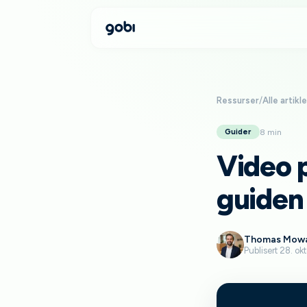
Ressurser
/
Alle artikle
8 min
Guider
Video 
guiden
Thomas Mow
Publisert 28. o