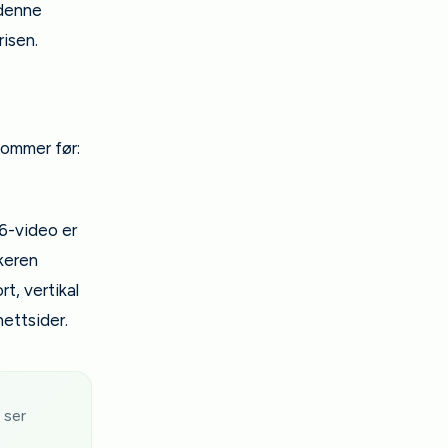
 denne
isen.
kommer før:
6-video er
ukeren
t, vertikal
nettsider.
 ser