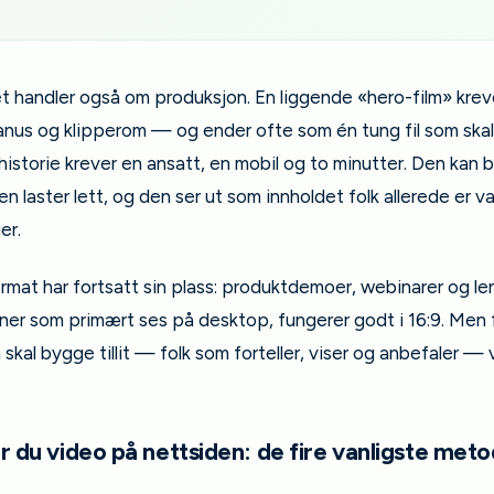
t handler også om produksjon. En liggende «hero-film» krev
nus og klipperom — og ender ofte som én tung fil som skal v
istorie krever en ansatt, en mobil og to minutter. Den kan b
n laster lett, og den ser ut som innholdet folk allerede er van
er.
rmat har fortsatt sin plass: produktdemoer, webinarer og le
ner som primært ses på desktop, fungerer godt i 16:9. Men 
skal bygge tillit — folk som forteller, viser og anbefaler — 
er du video på nettsiden: de fire vanligste met