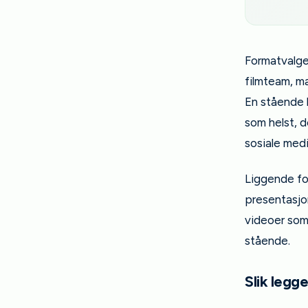
Formatvalge
filmteam, ma
En stående h
som helst, de
sosiale medi
Liggende fo
presentasjo
videoer som 
stående.
Slik legg