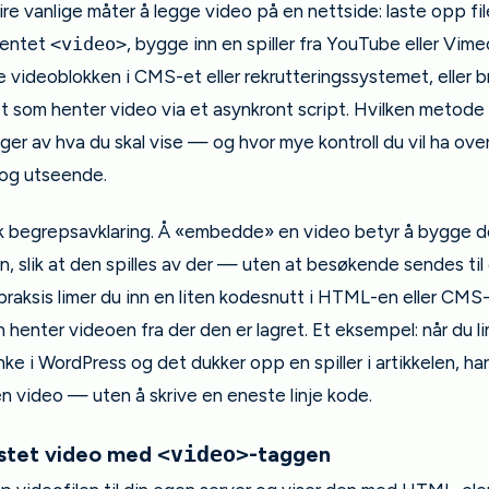
ire vanlige måter å legge video på en nettside: laste opp fi
entet
<video>
, bygge inn en spiller fra YouTube eller Vim
e videoblokken i CMS-et eller rekrutteringssystemet, eller b
t som henter video via et asynkront script. Hvilken metode
nger av hva du skal vise — og hvor mye kontroll du vil ha ove
og utseende.
sk begrepsavklaring. Å «embedde» en video betyr å bygge de
n, slik at den spilles av der — uten at besøkende sendes ti
 praksis limer du inn en liten kodesnutt i HTML-en eller CMS
henter videoen fra der den er lagret. Et eksempel: når du li
e i WordPress og det dukker opp en spiller i artikkelen, ha
 video — uten å skrive en eneste linje kode.
ostet video med
-taggen
<video>