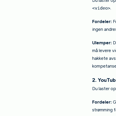
Du laster o
<video>
.
Fordeler:
Fu
ingen andres
Ulemper:
Du
må levere vi
hakkete avsp
kompetanse 
2. YouTub
Du laster o
Fordeler:
Gr
strømming f