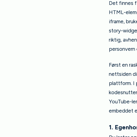
Det finnes f
HTML-elem
iframe, bruk
story-widge
riktig, avhe
personvern 
Først en ra
nettsiden di
plattform. I
kodesnutten 
YouTube-lenk
embeddet en
1. Egenh