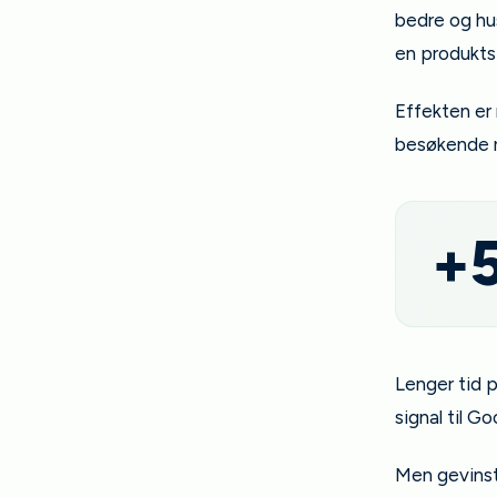
bedre og hu
en produktsi
Effekten er
besøkende r
+
Lenger tid p
signal til G
Men gevinste