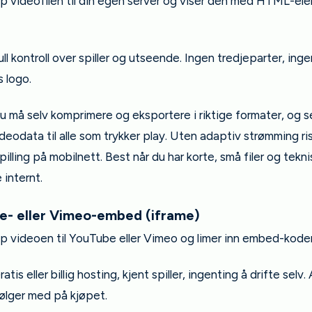
pp videofilen til din egen server og viser den med HTML-el
ll kontroll over spiller og utseende. Ingen tredjeparter, ing
 logo.
 må selv komprimere og eksportere i riktige formater, og s
deodata til alle som trykker play. Uten adaptiv strømming ri
illing på mobilnett. Best når du har korte, små filer og tekni
internt.
e- eller Vimeo-embed (iframe)
pp videoen til YouTube eller Vimeo og limer inn embed-kode
atis eller billig hosting, kjent spiller, ingenting å drifte selv
ølger med på kjøpet.