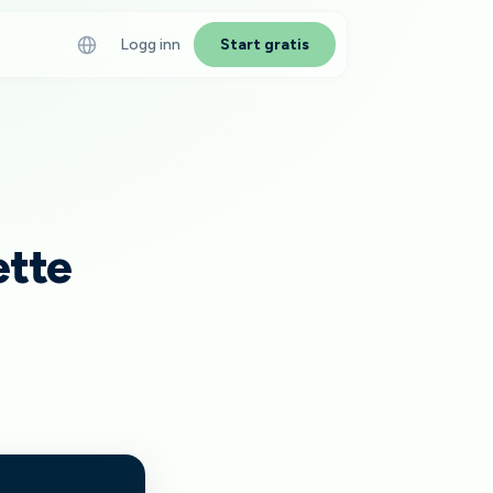
Logg inn
Start gratis
IKLER
age en karriereside —
guide
ette
der i rekruttering 2026
kler