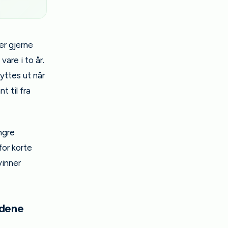
er gjerne
are i to år.
yttes ut når
t til fra
ngre
for korte
vinner
odene