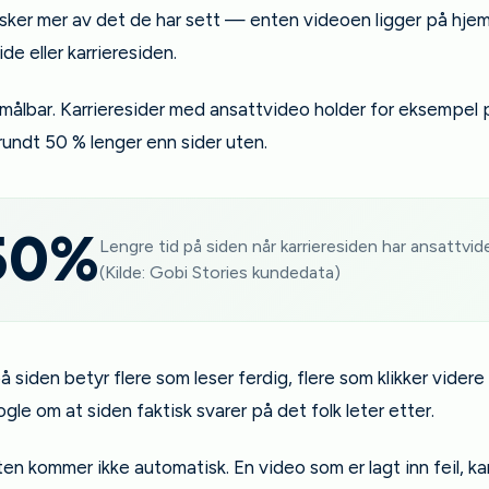
sker mer av det de har sett — enten videoen ligger på hje
de eller karrieresiden.
 målbar. Karrieresider med ansattvideo holder for eksempel 
undt 50 % lenger enn sider uten.
50%
Lengre tid på siden når karrieresiden har ansattvid
(Kilde: Gobi Stories kundedata)
å siden betyr flere som leser ferdig, flere som klikker vider
oogle om at siden faktisk svarer på det folk leter etter.
n kommer ikke automatisk. En video som er lagt inn feil, ka