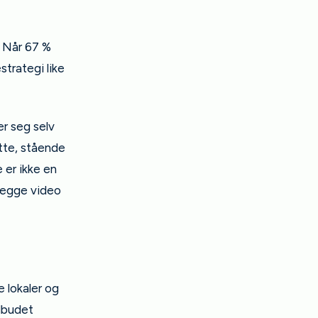
. Når 67 %
strategi like
er seg selv
tte, stående
 er ikke en
 legge video
e lokaler og
ilbudet