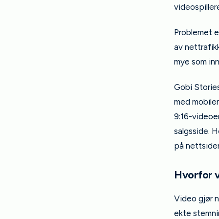
videospiller
Problemet er
av nettrafik
mye som inn
Gobi Stories
med mobilen
9:16-videoer
salgsside. H
på nettside
Hvorfor v
Video gjør n
ekte stemnin