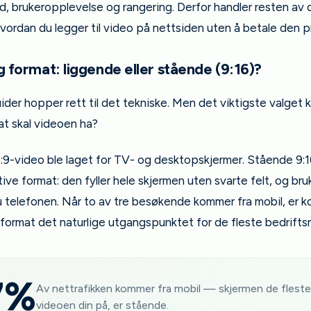
d, brukeropplevelse og rangering. Derfor handler resten av
ordan du legger til video på nettsiden uten å betale den pr
ig format: liggende eller stående (9:16)?
ider hopper rett til det tekniske. Men det viktigste valget 
at skal videoen ha?
:9-video ble laget for TV- og desktopskjermer. Stående 9:1
ive format: den fyller hele skjermen uten svarte felt, og br
u telefonen. Når to av tre besøkende kommer fra mobil, er kor
-format det naturlige utgangspunktet for de fleste bedrifts
7%
Av nettrafikken kommer fra mobil — skjermen de fleste
videoen din på, er stående.