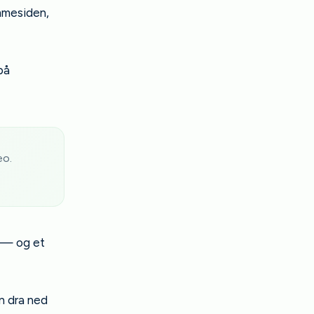
mmesiden,
på
eo.
e — og et
n dra ned