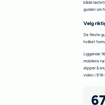
både lasteti
guiden om hv
Velg rikt
De fleste gu
hvilket form
Liggende 16
mobilens nat
slipper å sn
video i 9:16
6