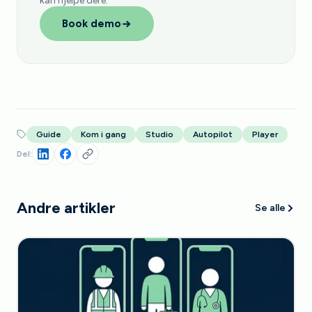
kan hjelpe dere.
Book demo
Guide
Kom i gang
Studio
Autopilot
Player
Del:
Andre artikler
Se alle