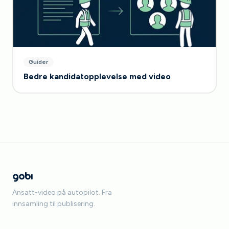
Guider
Bedre kandidatopplevelse med video
Ansatt-video på autopilot. Fra
innsamling til publisering.