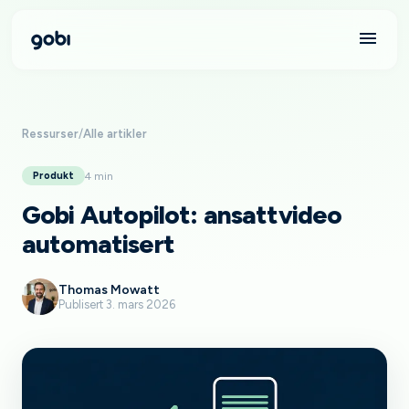
Ressurser
/
Alle artikler
4 min
Produkt
Gobi Autopilot: ansattvideo
automatisert
Thomas Mowatt
Publisert 3. mars 2026