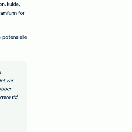
n, kulde,
samfunn for
e potensielle
g
et var
obber
tere tid,