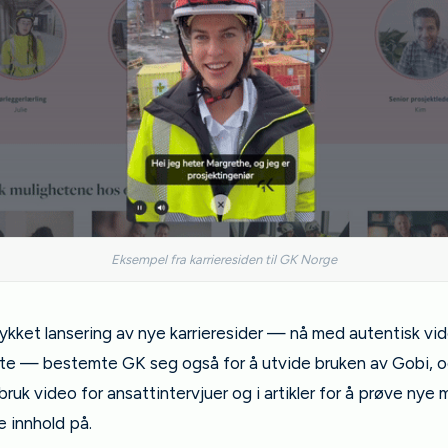
Eksempel fra karrieresiden til GK Norge
lykket lansering av nye karrieresider — nå med autentisk vi
tte — bestemte GK seg også for å utvide bruken av Gobi, og
 bruk video for ansattintervjuer og i artikler for å prøve nye 
 innhold på.