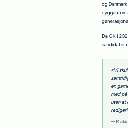
og Danmark l
byggautomas
generasjone
Da GK i 2022
kandidater 
«Vi sku
samtidi
en game
med på 
uten at 
rediger
— Maiken