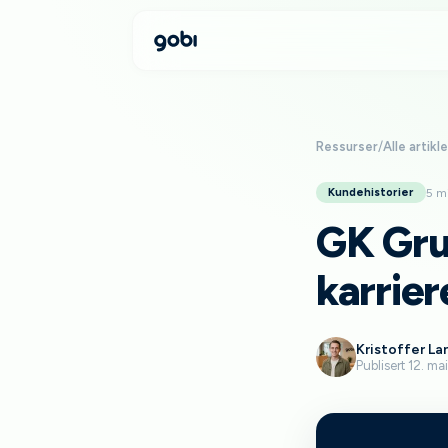
Ressurser
/
Alle artikle
5 m
Kundehistorier
GK Gru
karrier
Kristoffer La
Publisert 12. m