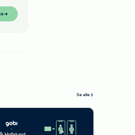
mo
Se alle