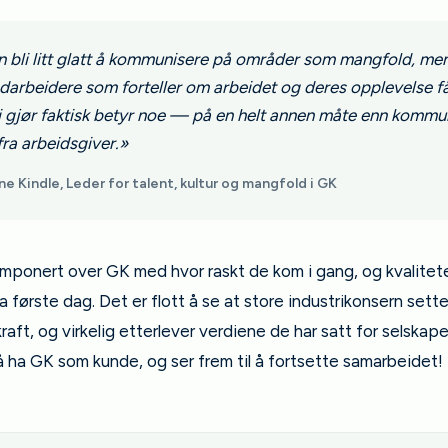
n bli litt glatt å kommunisere på områder som mangfold, m
darbeidere som forteller om arbeidet og deres opplevelse får
vi gjør faktisk betyr noe — på en helt annen måte enn kommu
fra arbeidsgiver.»
e Kindle, Leder for talent, kultur og mangfold i GK
imponert over GK med hvor raskt de kom i gang, og kvalitet
a første dag. Det er flott å se at store industrikonsern sett
raft, og virkelig etterlever verdiene de har satt for selskapet
å ha GK som kunde, og ser frem til å fortsette samarbeidet!