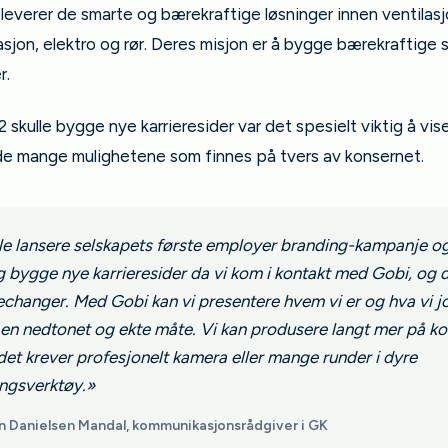
everer de smarte og bærekraftige løsninger innen ventilasjo
jon, elektro og rør. Deres misjon er å bygge bærekraftige 
r.
 skulle bygge nye karrieresider var det spesielt viktig å vis
de mange mulighetene som finnes på tvers av konsernet.
lle lansere selskapets første employer branding-kampanje o
g bygge nye karrieresider da vi kom i kontakt med Gobi, og d
changer. Med Gobi kan vi presentere hvem vi er og hva vi j
en nedtonet og ekte måte. Vi kan produsere langt mer på kor
det krever profesjonelt kamera eller mange runder i dyre
ingsverktøy.»
 Danielsen Mandal, kommunikasjonsrådgiver i GK