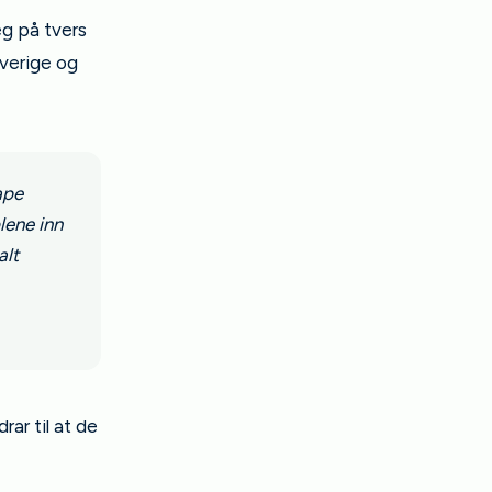
eg på tvers
Sverige og
ape
lene inn
alt
rar til at de