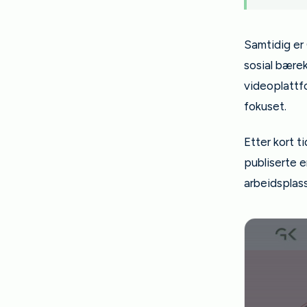
Samtidig er
sosial bære
videoplattfo
fokuset.
Etter kort t
publiserte 
arbeidsplas