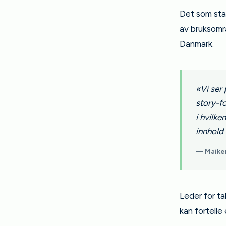
Det som star
av bruksomr
Danmark.
«Vi ser
story-f
i hvilk
innhold 
— Maiken
Leder for ta
kan fortell