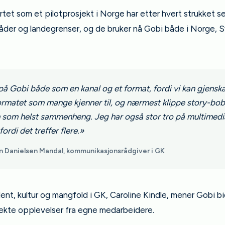
tet som et pilotprosjekt i Norge har etter hvert strukket s
åder og landegrenser, og de bruker nå Gobi både i Norge, 
 på Gobi både som en kanal og et format, fordi vi kan gjensk
ormatet som mange kjenner til, og nærmest klippe story-bob
en som helst sammenheng. Jeg har også stor tro på multimedi
fordi det treffer flere.»
 Danielsen Mandal, kommunikasjonsrådgiver i GK
lent, kultur og mangfold i GK, Caroline Kindle, mener Gobi bid
e ekte opplevelser fra egne medarbeidere.