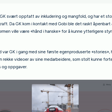
 GK svært opptatt av inkludering og mangfold, og har et sto
kraft. Da GK kom i kontakt med Gobi ble det raskt åpenbart 
rmen ville være «hånd i hanske» for å kunne ytterligere sty
id var GK i gang med sine første egenproduserte «stories», 
en rekke videoer av sine medarbeidere, som stolt kunne fort
s og oppgaver.