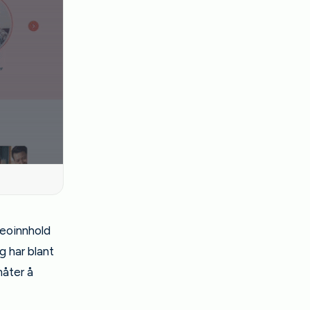
deoinnhold
 har blant
måter å