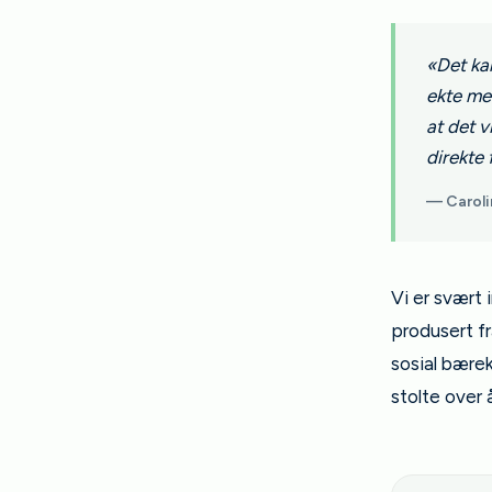
«Det ka
ekte me
at det 
direkte 
— Carolin
Vi er svært 
produsert fr
sosial bærek
stolte over 