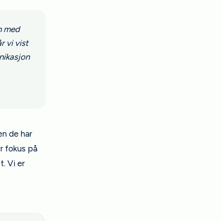
en med
 vi vist
nikasjon
en de har
er fokus på
. Vi er