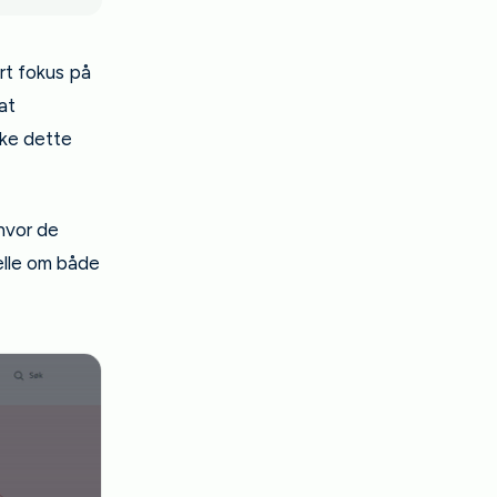
rt fokus på
at
rke dette
hvor de
elle om både