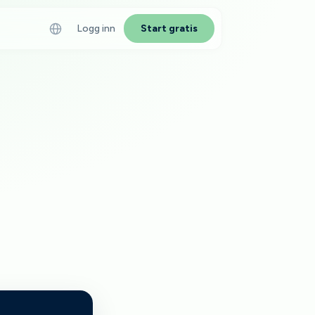
Logg inn
Start gratis
IKLER
age en karriereside —
guide
der i rekruttering 2026
kler